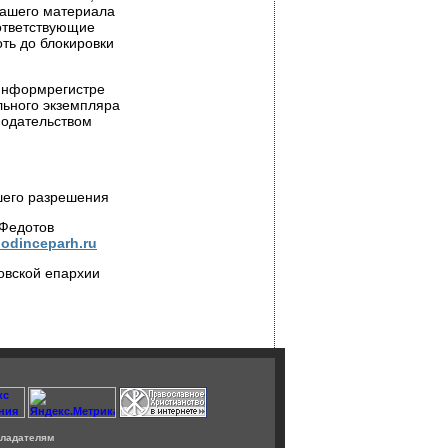
нашего материала
оответствующие
ть до блокировки
 Информрегистре
льного экземпляра
нодательством
шего разрешения
 Федотов
odinceparh.ru
овской епархии
ладателям