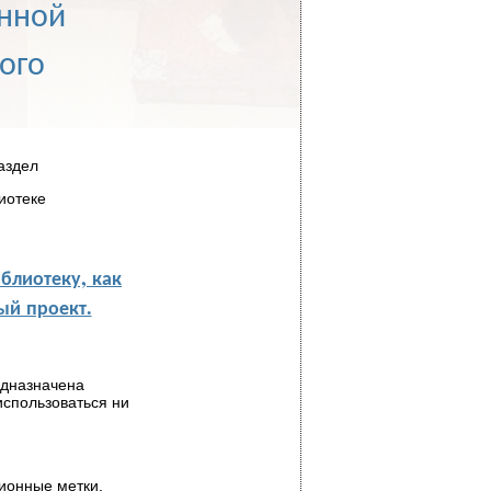
онной
ого
аздел
иотеке
блиотеку, как
й проект.
едназначена
использоваться ни
ионные метки,