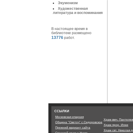
Экуменизм
Художественная
литература и воспоминания
В настоящее время в
библиотеке размещено
13776
работ.
ССЫЛКИ
Московская епархия
Храм вмч. Пантеле
Община "Светоч" с.Сидоровское
Храм прор. Илии
Прежний вариант сайта
Храм свт. Николая 
Спасский храм с.Усово