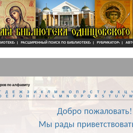
ЛИОТЕКЕ
|
РАСШИРЕННЫЙ ПОИСК ПО БИБЛИОТЕКЕ
|
РУБРИКАТОР
|
АВТ
оров по алфавиту
Г
Д
Е
Ж
З
И
К
Л
М
Н
О
П
Р
С
Т
У
Ф
Х
Ц
D
E
F
G
H
I
J
K
L
M
N
O
P
Q
R
S
T
U
V
Добро пожаловать!
Мы рады приветствоват