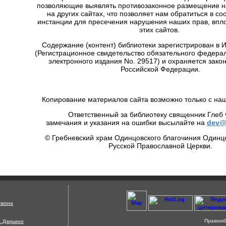
позволяющие выявлять противозаконное размещение 
на других сайтах, что позволяет нам обратиться в с
инстанции для пресечения нарушения наших прав, впло
этих сайтов.
Содержание (контент) библиотеки зарегистрирован в
(Регистрационное свидетельство обязательного федера
электронного издания No. 29517) и охраняется зако
Российской Федерации.
Копирование материалов сайта возможно только с на
Ответственный за библиотеку священник Глеб
замечания и указания на ошибки высылайте на
dev@
© Гребневский храм Одинцовского благочиния Одинц
Русской Православной Церкви.
Страница сгенерирована за 0.33 секунд !
имона
Правооб
д. Дарьино