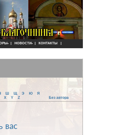
ОРЫ
|
НОВОСТИ
|
КОНТАКТЫ
|
Ч
Ш
Щ
Э
Ю
Я
W
X
Y
Z
Без автора
ь вас