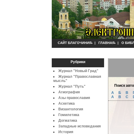
САЙТ БЛАГОЧИНИЯ
|
ГЛАВНАЯ
|
О БИБ
Рубрики
Журнал "Новый Град"
Журнал "Православная
мысль"
Поиск авт
Журнал "Путь"
Агиография
А
Б
B
A
B
C
Азы православия
Аскетика
Византология
Гомилетика
Догматика
Западные исповедания
История