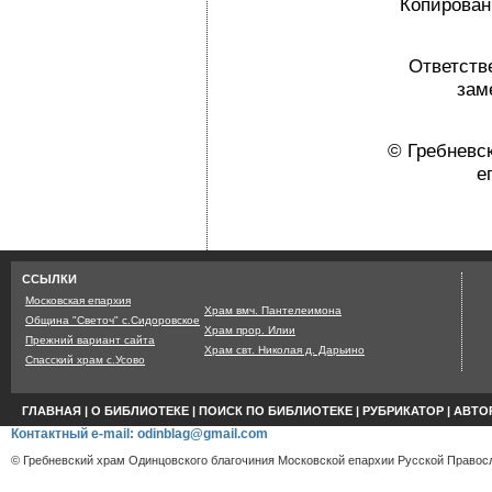
Копировани
Ответств
зам
© Гребневс
е
Страница сгенерир
ССЫЛКИ
Московская епархия
Храм вмч. Пантелеимона
Община "Светоч" с.Сидоровское
Храм прор. Илии
Прежний вариант сайта
Храм свт. Николая д. Дарьино
Спасский храм с.Усово
ГЛАВНАЯ
|
О БИБЛИОТЕКЕ
|
ПОИСК ПО БИБЛИОТЕКЕ
|
РУБРИКАТОР
|
АВТО
Контактный e-mail: odinblag@gmail.com
© Гребневский храм Одинцовского благочиния Московской епархии Русской Правосл