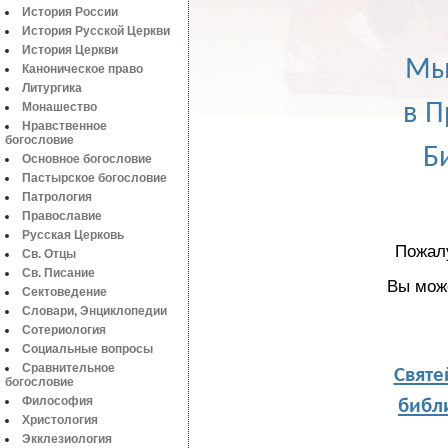
История России
История Русской Церкви
История Церкви
Мы
Каноническое право
Литургика
в П
Монашество
Нравственное
богословие
Б
Основное богословие
Пастырское богословие
Патрология
Православие
Русская Церковь
Пожал
Св. Отцы
Св. Писание
Вы мож
Сектоведение
Словари, Энциклопедии
Сотериология
Социальные вопросы
Святе
Сравнительное
богословие
библи
Философия
Христология
Экклезиология