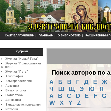
САЙТ БЛАГОЧИНИЯ
|
ГЛАВНАЯ
|
О БИБЛИОТЕКЕ
|
РАСШИРЕННЫЙ П
Рубрики
Журнал "Новый Град"
Журнал "Православная
мысль"
Поиск авторов по 
Журнал "Путь"
Агиография
А
Б
B
Г
Д
Е
Ж
Азы православия
Аскетика
Ч
Ш
Щ
Э
Ю
Я
Византология
A
B
C
D
E
F
G
Гомилетика
Догматика
W
X
Y
Z
Западные исповедания
История