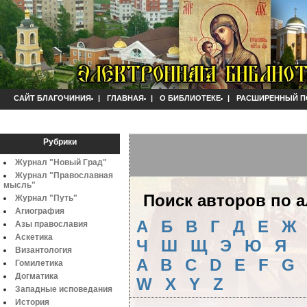
САЙТ БЛАГОЧИНИЯ
|
ГЛАВНАЯ
|
О БИБЛИОТЕКЕ
|
РАСШИРЕННЫЙ П
Рубрики
Журнал "Новый Град"
Журнал "Православная
мысль"
Поиск авторов по 
Журнал "Путь"
Агиография
А
Б
B
Г
Д
Е
Ж
Азы православия
Аскетика
Ч
Ш
Щ
Э
Ю
Я
Византология
A
B
C
D
E
F
G
Гомилетика
Догматика
W
X
Y
Z
Западные исповедания
История