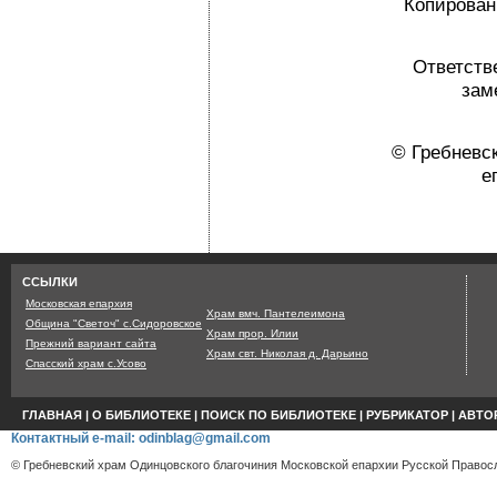
Копировани
Ответств
зам
© Гребневс
е
Страница сгенерир
ССЫЛКИ
Московская епархия
Храм вмч. Пантелеимона
Община "Светоч" с.Сидоровское
Храм прор. Илии
Прежний вариант сайта
Храм свт. Николая д. Дарьино
Спасский храм с.Усово
ГЛАВНАЯ
|
О БИБЛИОТЕКЕ
|
ПОИСК ПО БИБЛИОТЕКЕ
|
РУБРИКАТОР
|
АВТО
Контактный e-mail: odinblag@gmail.com
© Гребневский храм Одинцовского благочиния Московской епархии Русской Правосл