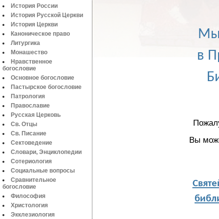
История России
История Русской Церкви
История Церкви
Мы
Каноническое право
Литургика
в П
Монашество
Нравственное
богословие
Б
Основное богословие
Пастырское богословие
Патрология
Православие
Русская Церковь
Пожал
Св. Отцы
Св. Писание
Вы мож
Сектоведение
Словари, Энциклопедии
Сотериология
Социальные вопросы
Святе
Сравнительное
богословие
библи
Философия
Христология
Экклезиология