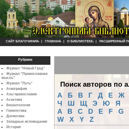
САЙТ БЛАГОЧИНИЯ
|
ГЛАВНАЯ
|
О БИБЛИОТЕКЕ
|
РАСШИРЕННЫЙ П
Рубрики
Журнал "Новый Град"
Журнал "Православная
мысль"
Поиск авторов по 
Журнал "Путь"
Агиография
А
Б
B
Г
Д
Е
Ж
Азы православия
Аскетика
Ч
Ш
Щ
Э
Ю
Я
Византология
A
B
C
D
E
F
G
Гомилетика
Догматика
W
X
Y
Z
Западные исповедания
История