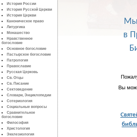
История России
История Русской Церкви
История Церкви
Мы
Каноническое право
Литургика
в П
Монашество
Нравственное
богословие
Б
Основное богословие
Пастырское богословие
Патрология
Православие
Русская Церковь
Пожал
Св. Отцы
Св. Писание
Вы мож
Сектоведение
Словари, Энциклопедии
Сотериология
Социальные вопросы
Святе
Сравнительное
богословие
библи
Философия
Христология
Экклезиология