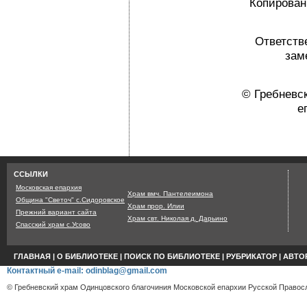
Копировани
Ответств
зам
© Гребневс
е
Страница сгенерир
ССЫЛКИ
Московская епархия
Храм вмч. Пантелеимона
Община "Светоч" с.Сидоровское
Храм прор. Илии
Прежний вариант сайта
Храм свт. Николая д. Дарьино
Спасский храм с.Усово
ГЛАВНАЯ
|
О БИБЛИОТЕКЕ
|
ПОИСК ПО БИБЛИОТЕКЕ
|
РУБРИКАТОР
|
АВТО
Контактный e-mail: odinblag@gmail.com
© Гребневский храм Одинцовского благочиния Московской епархии Русской Правосл