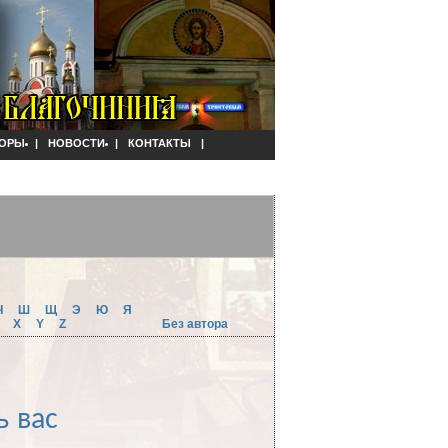
ОРЫ
|
НОВОСТИ
|
КОНТАКТЫ
|
Ч
Ш
Щ
Э
Ю
Я
W
X
Y
Z
Без автора
ь вас