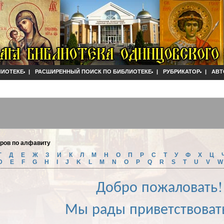
ЛИОТЕКЕ
|
РАСШИРЕННЫЙ ПОИСК ПО БИБЛИОТЕКЕ
|
РУБРИКАТОР
|
АВТ
оров по алфавиту
Г
Д
Е
Ж
З
И
К
Л
М
Н
О
П
Р
С
Т
У
Ф
Х
Ц
D
E
F
G
H
I
J
K
L
M
N
O
P
Q
R
S
T
U
V
Добро пожаловать!
Мы рады приветствоват