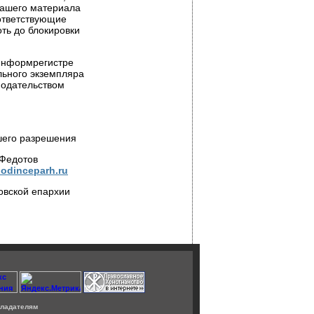
нашего материала
оответствующие
ть до блокировки
 Информрегистре
льного экземпляра
нодательством
шего разрешения
 Федотов
odinceparh.ru
овской епархии
ладателям