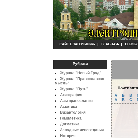
САЙТ БЛАГОЧИНИЯ
|
ГЛАВНАЯ
|
О БИБ
Рубрики
Журнал "Новый Град"
Журнал "Православная
мысль"
Поиск авт
Журнал "Путь"
Агиография
А
Б
B
A
B
C
Азы православия
Аскетика
Византология
Гомилетика
Догматика
Западные исповедания
История