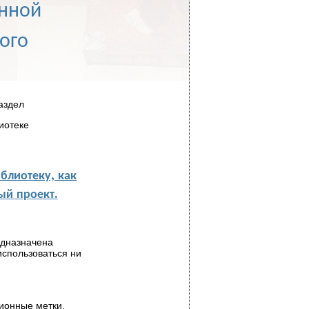
онной
ого
аздел
иотеке
блиотеку, как
й проект.
едназначена
использоваться ни
ионные метки,