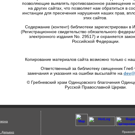
позволяющие выявлять противозаконное размещение 
на других сайтах, что позволяет нам обратиться в с
инстанции для пресечения нарушения наших прав, впло
этих сайтов.
Содержание (контент) библиотеки зарегистрирован в
(Регистрационное свидетельство обязательного федера
электронного издания No. 29517) и охраняется зако
Российской Федерации.
Копирование материалов сайта возможно только с на
Ответственный за библиотеку священник Глеб
замечания и указания на ошибки высылайте на
dev@
© Гребневский храм Одинцовского благочиния Одинц
Русской Православной Церкви.
Страница сгенерирована за 0.39 секунд !
имона
Правооб
д. Дарьино