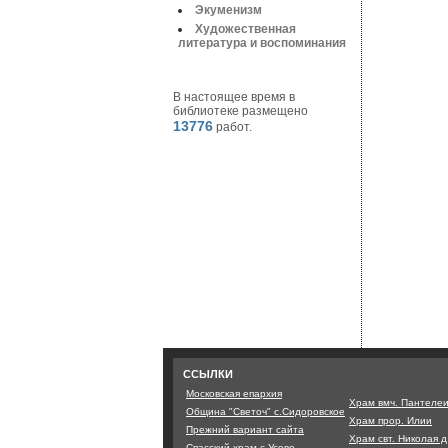
Экуменизм
Художественная
литература и воспоминания
В настоящее время в
библиотеке размещено
13776
работ.
ССЫЛКИ
Московская епархия
Храм вмч. Пантеле
Община "Светоч" с.Сидоровское
Храм прор. Илии
Прежний вариант сайта
Храм свт. Николая 
Спасский храм с.Усово