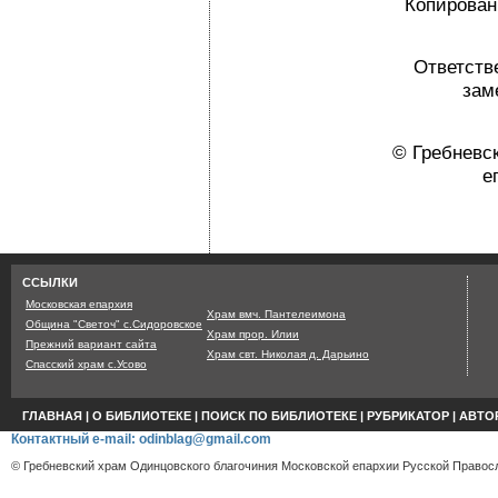
Копировани
Ответств
зам
© Гребневс
е
Страница сгенерир
ССЫЛКИ
Московская епархия
Храм вмч. Пантелеимона
Община "Светоч" с.Сидоровское
Храм прор. Илии
Прежний вариант сайта
Храм свт. Николая д. Дарьино
Спасский храм с.Усово
ГЛАВНАЯ
|
О БИБЛИОТЕКЕ
|
ПОИСК ПО БИБЛИОТЕКЕ
|
РУБРИКАТОР
|
АВТО
Контактный e-mail: odinblag@gmail.com
© Гребневский храм Одинцовского благочиния Московской епархии Русской Правосл