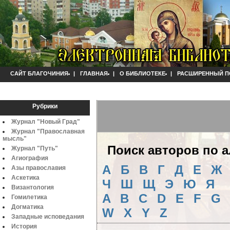
САЙТ БЛАГОЧИНИЯ
|
ГЛАВНАЯ
|
О БИБЛИОТЕКЕ
|
РАСШИРЕННЫЙ П
Рубрики
Журнал "Новый Град"
Журнал "Православная
мысль"
Поиск авторов по 
Журнал "Путь"
Агиография
А
Б
B
Г
Д
Е
Ж
Азы православия
Аскетика
Ч
Ш
Щ
Э
Ю
Я
Византология
A
B
C
D
E
F
G
Гомилетика
Догматика
W
X
Y
Z
Западные исповедания
История