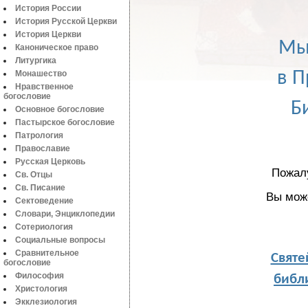
История России
История Русской Церкви
История Церкви
Мы
Каноническое право
Литургика
в П
Монашество
Нравственное
богословие
Б
Основное богословие
Пастырское богословие
Патрология
Православие
Русская Церковь
Пожал
Св. Отцы
Св. Писание
Вы мож
Сектоведение
Словари, Энциклопедии
Сотериология
Социальные вопросы
Святе
Сравнительное
богословие
библи
Философия
Христология
Экклезиология