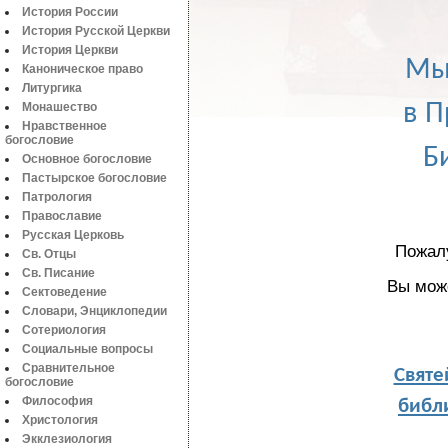
История России
История Русской Церкви
История Церкви
Мы
Каноническое право
Литургика
в П
Монашество
Нравственное
богословие
Б
Основное богословие
Пастырское богословие
Патрология
Православие
Русская Церковь
Пожал
Св. Отцы
Св. Писание
Вы мож
Сектоведение
Словари, Энциклопедии
Сотериология
Социальные вопросы
Святе
Сравнительное
богословие
библи
Философия
Христология
Экклезиология