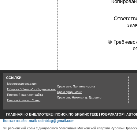
Копировани
Ответств
зам
© Гребневс
е
Страница сгенерир
ССЫЛКИ
Московская епархия
Храм вмч. Пантелеимона
Община "Светоч" с.Сидоровское
Храм прор. Илии
Прежний вариант сайта
Храм свт. Николая д. Дарьино
Спасский храм с.Усово
ГЛАВНАЯ
|
О БИБЛИОТЕКЕ
|
ПОИСК ПО БИБЛИОТЕКЕ
|
РУБРИКАТОР
|
АВТО
Контактный e-mail: odinblag@gmail.com
© Гребневский храм Одинцовского благочиния Московской епархии Русской Правосл