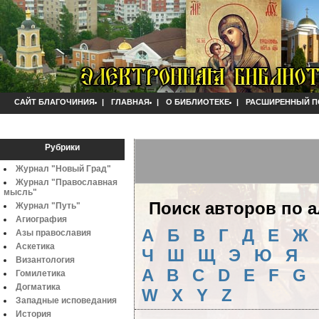
САЙТ БЛАГОЧИНИЯ
|
ГЛАВНАЯ
|
О БИБЛИОТЕКЕ
|
РАСШИРЕННЫЙ П
Рубрики
Журнал "Новый Град"
Журнал "Православная
мысль"
Поиск авторов по 
Журнал "Путь"
Агиография
А
Б
B
Г
Д
Е
Ж
Азы православия
Аскетика
Ч
Ш
Щ
Э
Ю
Я
Византология
A
B
C
D
E
F
G
Гомилетика
Догматика
W
X
Y
Z
Западные исповедания
История