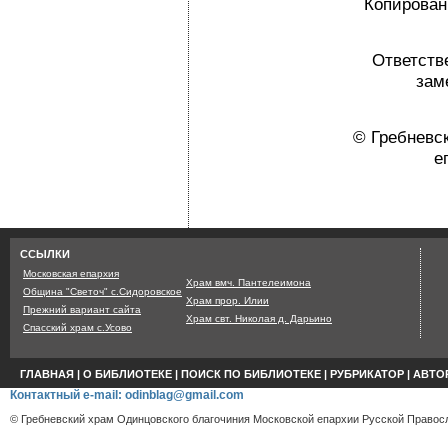
Копировани
Ответств
зам
© Гребневс
е
Страница сгенерир
ССЫЛКИ
Московская епархия
Храм вмч. Пантелеимона
Община "Светоч" с.Сидоровское
Храм прор. Илии
Прежний вариант сайта
Храм свт. Николая д. Дарьино
Спасский храм с.Усово
ГЛАВНАЯ
|
О БИБЛИОТЕКЕ
|
ПОИСК ПО БИБЛИОТЕКЕ
|
РУБРИКАТОР
|
АВТО
Контактный e-mail: odinblag@gmail.com
© Гребневский храм Одинцовского благочиния Московской епархии Русской Правосл