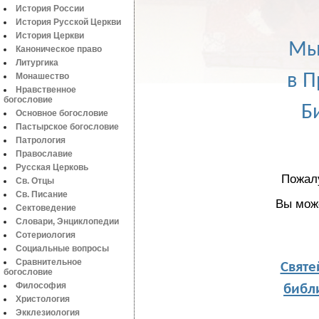
История России
История Русской Церкви
История Церкви
Мы
Каноническое право
Литургика
в П
Монашество
Нравственное
богословие
Б
Основное богословие
Пастырское богословие
Патрология
Православие
Русская Церковь
Пожал
Св. Отцы
Св. Писание
Вы мож
Сектоведение
Словари, Энциклопедии
Сотериология
Социальные вопросы
Святе
Сравнительное
богословие
библи
Философия
Христология
Экклезиология