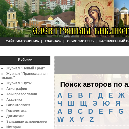
САЙТ БЛАГОЧИНИЯ
|
ГЛАВНАЯ
|
О БИБЛИОТЕКЕ
|
РАСШИРЕННЫЙ П
Рубрики
Журнал "Новый Град"
Журнал "Православная
мысль"
Поиск авторов по 
Журнал "Путь"
Агиография
А
Б
B
Г
Д
Е
Ж
Азы православия
Аскетика
Ч
Ш
Щ
Э
Ю
Я
Византология
A
B
C
D
E
F
G
Гомилетика
Догматика
W
X
Y
Z
Западные исповедания
История