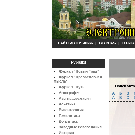
САЙТ БЛАГОЧИНИЯ
|
ГЛАВНАЯ
|
О БИБ
Рубрики
Журнал "Новый Град"
Журнал "Православная
мысль"
Поиск авт
Журнал "Путь"
Агиография
А
Б
B
A
B
C
Азы православия
Аскетика
Византология
Гомилетика
Догматика
Западные исповедания
История