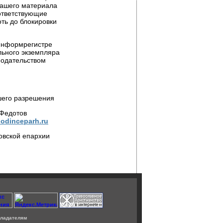
нашего материала
оответствующие
ть до блокировки
 Информрегистре
льного экземпляра
нодательством
шего разрешения
 Федотов
odinceparh.ru
овской епархии
ладателям