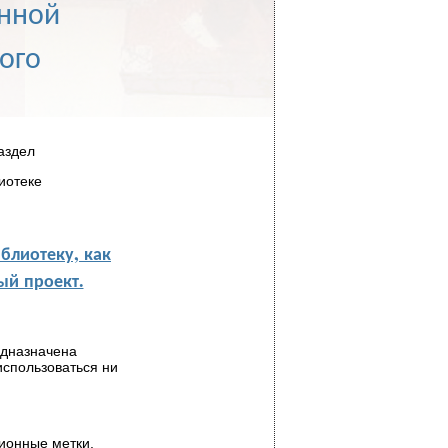
онной
ого
аздел
иотеке
блиотеку, как
й проект.
едназначена
использоваться ни
ионные метки,