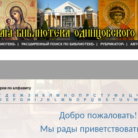
ЛИОТЕКЕ
|
РАСШИРЕННЫЙ ПОИСК ПО БИБЛИОТЕКЕ
|
РУБРИКАТОР
|
АВТ
оров по алфавиту
Г
Д
Е
Ж
З
И
К
Л
М
Н
О
П
Р
С
Т
У
Ф
Х
Ц
D
E
F
G
H
I
J
K
L
M
N
O
P
Q
R
S
T
U
V
Добро пожаловать!
Мы рады приветствоват