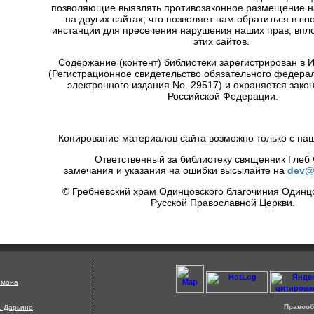
позволяющие выявлять противозаконное размещение 
на других сайтах, что позволяет нам обратиться в с
инстанции для пресечения нарушения наших прав, впло
этих сайтов.
Содержание (контент) библиотеки зарегистрирован в
(Регистрационное свидетельство обязательного федера
электронного издания No. 29517) и охраняется зако
Российской Федерации.
Копирование материалов сайта возможно только с на
Ответственный за библиотеку священник Глеб
замечания и указания на ошибки высылайте на
dev@
© Гребневский храм Одинцовского благочиния Одинц
Русской Православной Церкви.
Страница сгенерирована за 0.41 секунд !
имона
Правооб
д. Дарьино