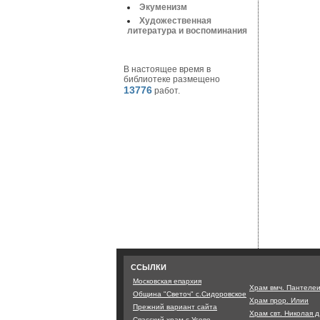
Экуменизм
Художественная
литература и воспоминания
В настоящее время в
библиотеке размещено
13776
работ.
ССЫЛКИ
Московская епархия
Храм вмч. Пантеле
Община "Светоч" с.Сидоровское
Храм прор. Илии
Прежний вариант сайта
Храм свт. Николая 
Спасский храм с.Усово