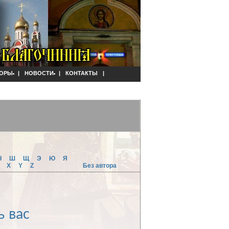
ОРЫ
|
НОВОСТИ
|
КОНТАКТЫ
|
Ч
Ш
Щ
Э
Ю
Я
W
X
Y
Z
Без автора
ь вас