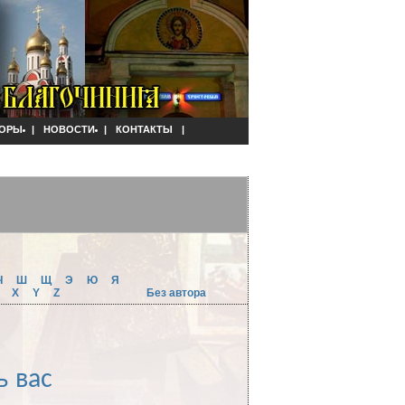
ОРЫ
|
НОВОСТИ
|
КОНТАКТЫ
|
Ч
Ш
Щ
Э
Ю
Я
W
X
Y
Z
Без автора
ь вас