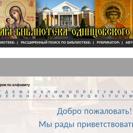
ЛИОТЕКЕ
|
РАСШИРЕННЫЙ ПОИСК ПО БИБЛИОТЕКЕ
|
РУБРИКАТОР
|
АВТ
оров по алфавиту
Г
Д
Е
Ж
З
И
К
Л
М
Н
О
П
Р
С
Т
У
Ф
Х
Ц
D
E
F
G
H
I
J
K
L
M
N
O
P
Q
R
S
T
U
V
Добро пожаловать!
Мы рады приветствоват