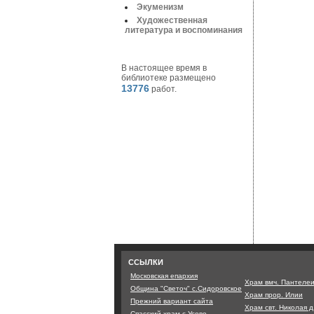
Экуменизм
Художественная
литература и воспоминания
В настоящее время в
библиотеке размещено
13776
работ.
ССЫЛКИ
Московская епархия
Храм вмч. Пантеле
Община "Светоч" с.Сидоровское
Храм прор. Илии
Прежний вариант сайта
Храм свт. Николая 
Спасский храм с.Усово