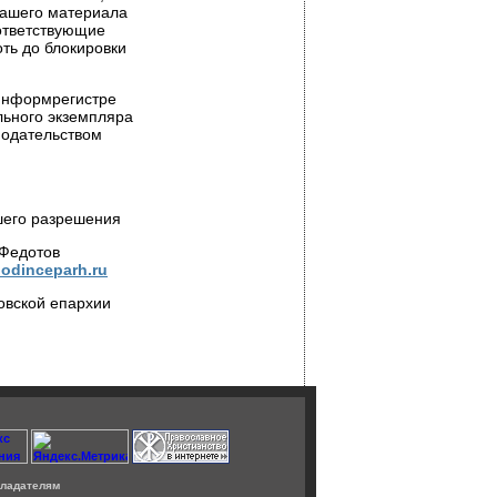
нашего материала
оответствующие
ть до блокировки
 Информрегистре
льного экземпляра
нодательством
шего разрешения
 Федотов
odinceparh.ru
овской епархии
ладателям