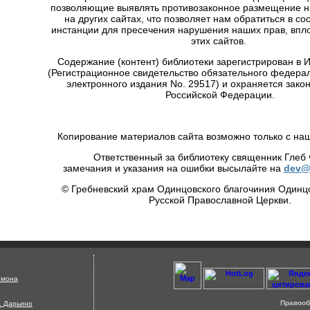
позволяющие выявлять противозаконное размещение 
на других сайтах, что позволяет нам обратиться в с
инстанции для пресечения нарушения наших прав, впло
этих сайтов.
Содержание (контент) библиотеки зарегистрирован в
(Регистрационное свидетельство обязательного федера
электронного издания No. 29517) и охраняется зако
Российской Федерации.
Копирование материалов сайта возможно только с на
Ответственный за библиотеку священник Глеб
замечания и указания на ошибки высылайте на
dev@
© Гребневский храм Одинцовского благочиния Одинц
Русской Православной Церкви.
Страница сгенерирована за 0.23 секунд !
имона
Правооб
д. Дарьино