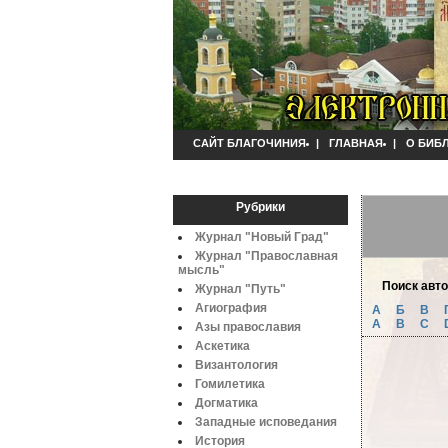
САЙТ БЛАГОЧИНИЯ
|
ГЛАВНАЯ
|
О БИБ
Рубрики
Журнал "Новый Град"
Журнал "Православная
мысль"
Поиск авт
Журнал "Путь"
Агиография
А
Б
B
A
B
C
Азы православия
Аскетика
Византология
Гомилетика
Догматика
Западные исповедания
История