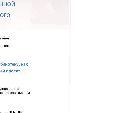
онной
ого
аздел
иотеке
блиотеку, как
й проект.
едназначена
использоваться ни
ионные метки,