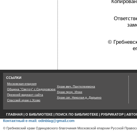
Копировани
Ответств
зам
© Гребневс
е
Страница сгенерир
ССЫЛКИ
Московская епархия
Храм вмч. Пантелеимона
Община "Светоч" с.Сидоровское
Храм прор. Илии
Прежний вариант сайта
Храм свт. Николая д. Дарьино
Спасский храм с.Усово
ГЛАВНАЯ
|
О БИБЛИОТЕКЕ
|
ПОИСК ПО БИБЛИОТЕКЕ
|
РУБРИКАТОР
|
АВТО
Контактный e-mail: odinblag@gmail.com
© Гребневский храм Одинцовского благочиния Московской епархии Русской Правосл