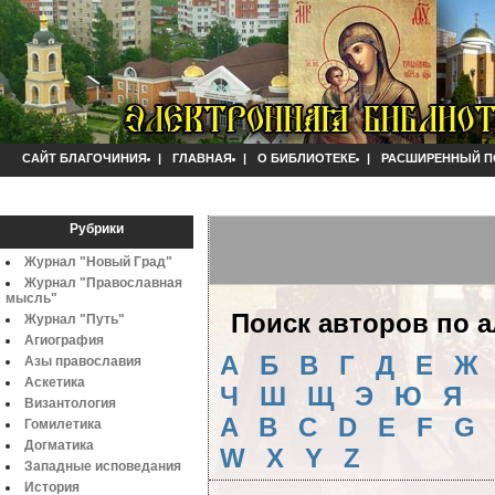
САЙТ БЛАГОЧИНИЯ
|
ГЛАВНАЯ
|
О БИБЛИОТЕКЕ
|
РАСШИРЕННЫЙ П
Рубрики
Журнал "Новый Град"
Журнал "Православная
мысль"
Поиск авторов по 
Журнал "Путь"
Агиография
А
Б
B
Г
Д
Е
Ж
Азы православия
Аскетика
Ч
Ш
Щ
Э
Ю
Я
Византология
A
B
C
D
E
F
G
Гомилетика
Догматика
W
X
Y
Z
Западные исповедания
История