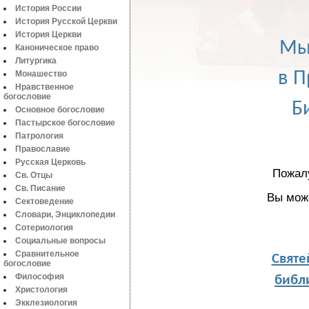
История России
История Русской Церкви
История Церкви
Мы
Каноническое право
Литургика
в П
Монашество
Нравственное
богословие
Б
Основное богословие
Пастырское богословие
Патрология
Православие
Русская Церковь
Пожал
Св. Отцы
Св. Писание
Вы мож
Сектоведение
Словари, Энциклопедии
Сотериология
Социальные вопросы
Святе
Сравнительное
богословие
библи
Философия
Христология
Экклезиология